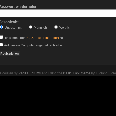
Passwort wiederholen
Geschlecht
Unbestimmt
Männlich
Weiblich
Ich stimme den
Nutzungsbedingungen
zu
Auf diesem Computer angemeldet bleiben
Powered by
Vanilla Forums
and using the
Basic Dark theme
by Luciano Fiore