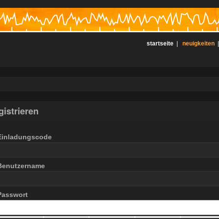
startseite
|
neuigkeiten
gistrieren
Einladungscode
Benutzername
Passwort